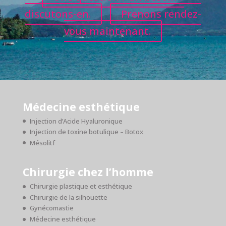
discutons-en.
Prenons rendez-
vous maintenant.
Médecine esthétique
Injection d’Acide Hyaluronique
Injection de toxine botulique – Botox
Mésolitf
Chirurgie chez l’homme
Chirurgie plastique et esthétique
Chirurgie de la silhouette
Gynécomastie
Médecine esthétique