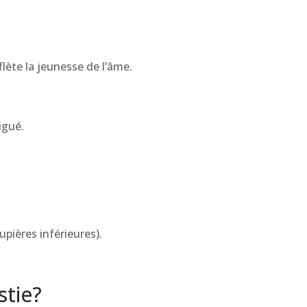
lète la jeunesse de l’âme.
igué.
upières inférieures).
stie?