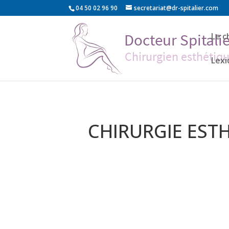
04 50 02 96 90
secretariat@dr-spitalier.com
Le c
Lex
CHIRURGIE EST