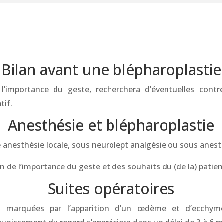
Bilan avant une blépharoplastie
l’importance du geste, recherchera d’éventuelles contr
tif.
Anesthésie et blépharoplastie
e anesthésie locale, sous neurolept analgésie ou sous anest
n de l’importance du geste et des souhaits du (de la) patien
Suites opératoires
s, marquées par l’apparition d’un œdème et d’ecchy
unissement du regard s’appréciera dans un délai de 3 à 6 m