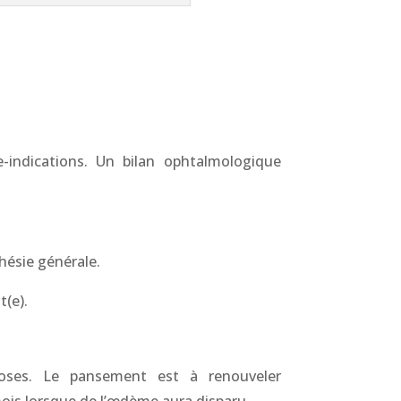
e-indications. Un bilan ophtalmologique
hésie générale.
t(e).
moses. Le pansement est à renouveler
ois lorsque de l’œdème aura disparu.