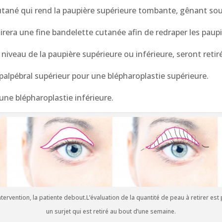
 cutané qui rend la paupière supérieure tombante, gênant s
tirera une fine bandelette cutanée afin de redraper les paupiè
u niveau de la paupière supérieure ou inférieure, seront ret
n palpébral supérieur pour une blépharoplastie supérieure.
 une blépharoplastie inférieure.
ntervention, la patiente debout.L’évaluation de la quantité de peau à retirer est
un surjet qui est retiré au bout d’une semaine.