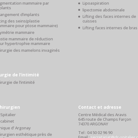
gmentation mammaire par
Lipoaspiration
plants
lipectomie abdominale
angement d’implants
Lifting des faces internes de
fting des seins(plastie
cuisses
mmaire pour ptose mammaire)
Lifting faces internes de bras
ymétrie mammaire
astie mammaire de réduction
ur hypertrophie mammaire
irurgie des mamelons invaginés
urgie de l’intimité
irurgie de l’intimité
hirurgien
Contact et adresse
 Spitalier
Centre Médical des Aravis
645 route de Champs Farçon
 cabinet
74370 ARGONAY
inique d’ Argonay
Tel : 04 50 02 96 90
irurgien esthétique près de
Email :
secretariat@dr-spitalier.