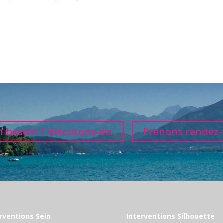
 besoin ? discutons-en.
Prenons rendez-
rventions Sein
Interventions Silhouette