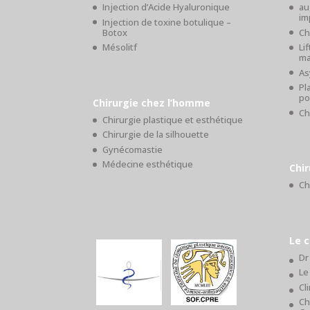
Injection d’Acide Hyaluronique
au
im
Injection de toxine botulique –
Botox
Ch
Mésolitf
Li
ma
As
Pl
po
Chirurgie chez l’homme
Ch
Chirurgie plastique et esthétique
Chirurgie de la silhouette
Gynécomastie
Médecine esthétique
Chir
Ch
Le c
Dr
Le
Cl
Ch