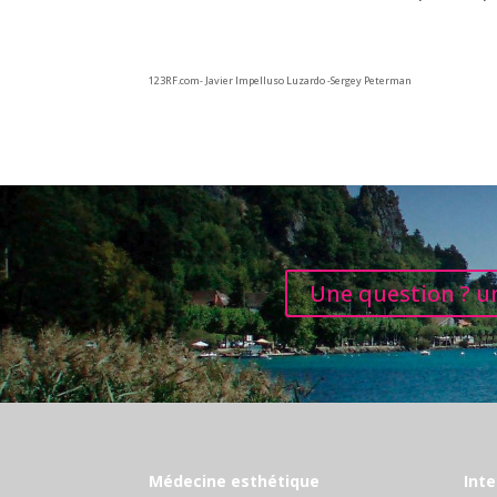
123RF.com- Javier Impelluso Luzardo -Sergey Peterman
Une question ? un
Médecine esthétique
Inte