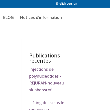
English version
BLOG
Notices d’information
Publications
récentes
Injections de
polynucléotides -
REJURAN-nouveau
skinbooster!
Lifting des seins:le
renouveau