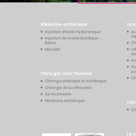
Médecine esthétique
Inte
Injection d’Acide Hyaluronique
au
im
Injection de toxine botulique –
Botox
Ch
Mésolitf
Li
ma
As
Pl
po
Chirurgie chez l’homme
Ch
Chirurgie plastique et esthétique
Chirurgie de la silhouette
Gynécomastie
Médecine esthétique
Chir
Ch
Le c