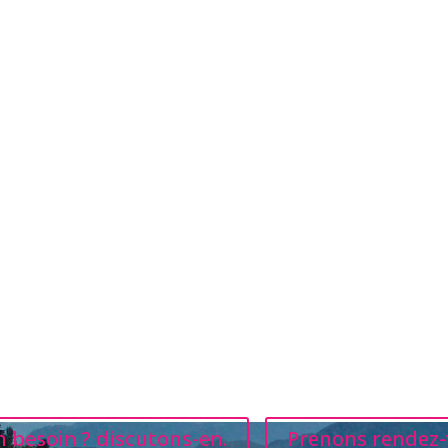
 besoin ? discutons-en.
Prenons rendez-