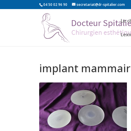
04 50 02 96 90
secretariat@dr-spitalier.com
Le c
Lex
implant mammair