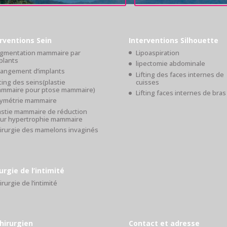
rventions Sein
Interventions Silhouette
gmentation mammaire par
Lipoaspiration
plants
lipectomie abdominale
angement d’implants
Lifting des faces internes de
fting des seins(plastie
cuisses
mmaire pour ptose mammaire)
Lifting faces internes de bras
ymétrie mammaire
astie mammaire de réduction
ur hypertrophie mammaire
irurgie des mamelons invaginés
urgie de l’intimité
irurgie de l’intimité
hirurgien
Contact et adresse