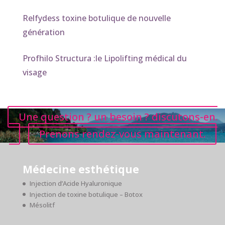
Relfydess toxine botulique de nouvelle
génération
Profhilo Structura :le Lipolifting médical du
visage
Une question ? un besoin ? discutons-en.
Prenons rendez-vous maintenant.
Médecine esthétique
Injection d’Acide Hyaluronique
Injection de toxine botulique – Botox
Mésolitf