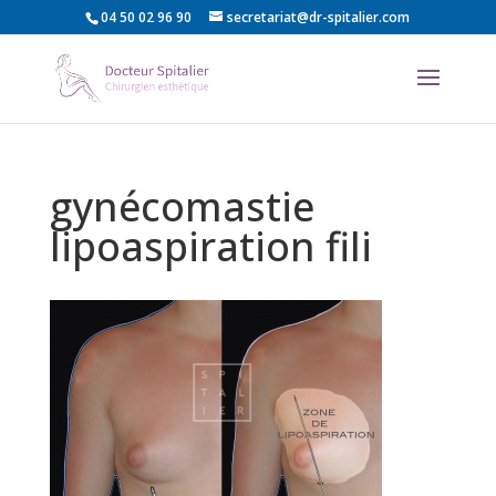
04 50 02 96 90
secretariat@dr-spitalier.com
gynécomastie
lipoaspiration fili