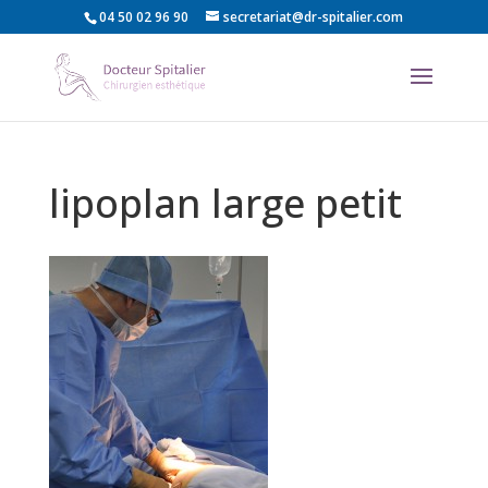
04 50 02 96 90
secretariat@dr-spitalier.com
lipoplan large petit