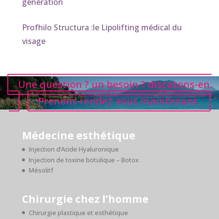
génération
Profhilo Structura :le Lipolifting médical du
visage
Une question ? un besoin ? discutons-en.
Prenons rendez-vous maintenant.
Médecine esthétique
Injection d’Acide Hyaluronique
Injection de toxine botulique – Botox
Mésolitf
Chirurgie chez l’homme
Chirurgie plastique et esthétique